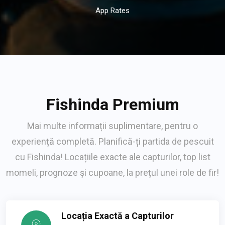
App Rates
Fishinda Premium
Mai multe informații suplimentare, pentru o
experiență completă. Planifică-ți partida de pescuit
cu Fishinda! Locațiile exacte ale capturilor, top list
momeli, prognoze și cupoane, la prețul unei role de fir!
Locația Exactă a Capturilor