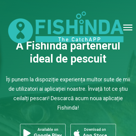
A Fishinda
partenerul
ideal de pescuit
Îți punem la dispoziție experiența multor sute de mii
de utilizatori ai aplicației noastre. Învață tot ce știu
ceilalți pescari! Descarcă acum noua aplicație
Fishinda!
Available on
Download on
Google Play
App Store